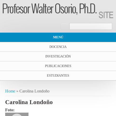
Search form
Search
MENÚ
DOCENCIA
INVESTIGACIÓN
PUBLICACIONES
ESTUDIANTES
You are here
Home
» Carolina Londoño
Carolina Londoño
Foto: